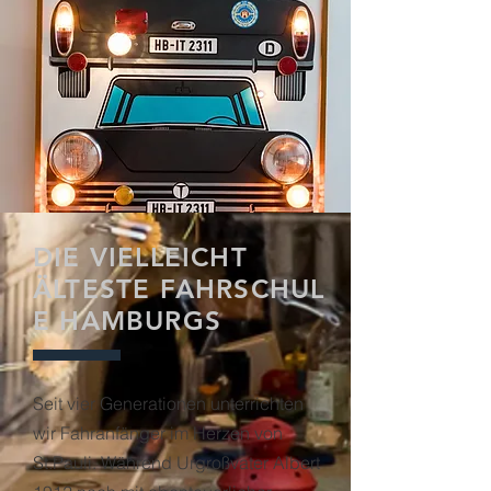
DIE VIELLEICHT
ÄLTESTE FAHRSCHUL
E HAMBURGS
Seit vier Generationen unterrichten
wir Fahranfänger im Herzen von
St.Pauli. Während Urgroßvater Albert