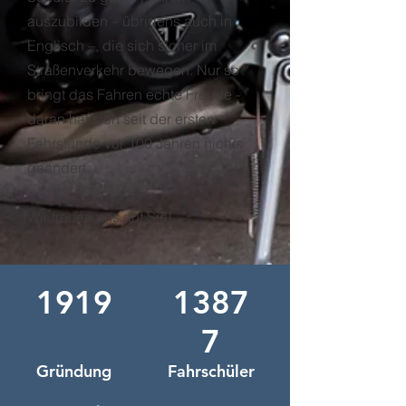
auszubilden – übrigens auch in
Englisch –, die sich sicher im
Straßenverkehr bewegen. Nur so
bringt das Fahren echte Freude -
daran hat sich seit der ersten
Fahrstunde vor 100 Jahren nichts
geändert.
Wir freuen uns auf Sie!
1919
1387
7
Gründung
Fahrschüler