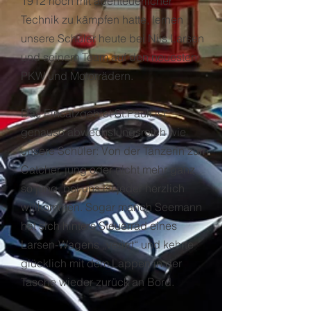
1912 noch mit abenteuerlicher
Technik zu kämpfen hatte, lernen
unsere Schüler heute bei Nils Larsen
und seinem Team auf den neuesten
PKW und Motorrädern.
Das Einsatzgebiet St.Pauli ist
genauso abwechslungsreich wie
unsere Schüler: Von der Tänzerin zum
Catcher, jung oder nicht mehr ganz
so jung, bei uns ist jeder herzlich
willkommen. Sogar manch Seemann
hat sich hinters Steuerrad eines
Larsen-Wagens „verirrt“ und kehrte
glücklich mit dem Lappen in der
Tasche wieder zurück an Bord.