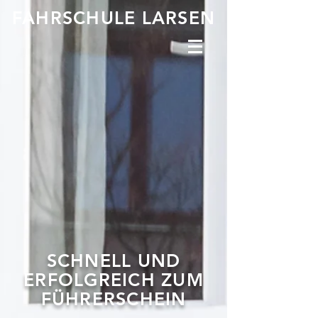
FAHRSCHULE LARSEN
SCHNELL UND
ERFOLGREICH ZUM
FÜHRERSCHEIN