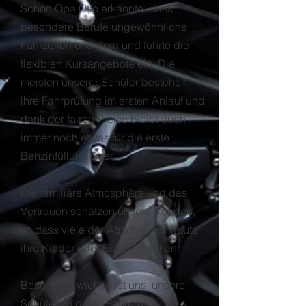
Schon Opa Otto erkannte, dass
besondere Berufe ungewöhnliche
Fahrzeiten erfordern und führte die
flexiblen Kursangebote ein. Die
meisten unserer Schüler bestehen
ihre Fahrprüfung im ersten Anlauf und
dank der fairen Preise bleibt auch
immer noch etwas für die erste
Benzinfüllung über.
Die familiäre Atmosphäre und das
Vertrauen schätzen unsere Kunden,
so dass viele der Absolventen heute
ihre Kinder oder Enkel schicken.
Besonders wichtig ist uns, unsere
Schüler zu guten Fahrern