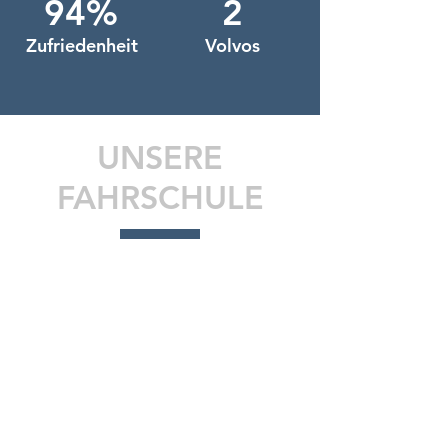
94%
2
Zufriedenheit
Volvos
UNSERE
FAHRSCHULE